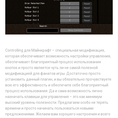
Controlling для Майнкрафт – специальная модификация,
которая обеспечивает возможность настройки управления,
обеспечивает благоприятный процесс использования
кнопок и просто является чуть ли не самой полезной
модификацией для фанатов игры. Достаточно просто
установить данный плагин, и вы обязательно прочувствуете
всю его эффективность и обеспечите себе благоприятный
процесс использования. Да и сама возможность лично
назначать клавиши для управления – это как минимум
высокий уровень полезности. Предлагаем особо не терять
времени и просто начинать пользоваться новыми
предложениями. Желаем вам хорошего настроения и всего