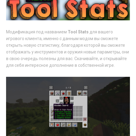
Модификация под названием
Tool Stats
для вашего
игрового клиента, именно с данным модом вы сможете
открыть новую статистику, благодаря которой вы сможете
отображать у инструментов и оружия новые параметры, они
в свою очередь полезны для вас. Скачивайте, и открывайте
для себя интересное дополнение в собственной игре.