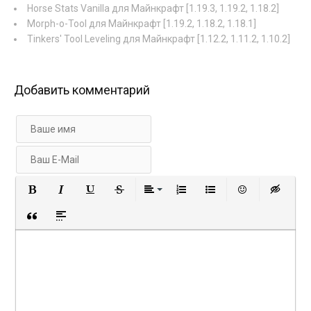
Horse Stats Vanilla для Майнкрафт [1.19.3, 1.19.2, 1.18.2]
Morph-o-Tool для Майнкрафт [1.19.2, 1.18.2, 1.18.1]
Tinkers' Tool Leveling для Майнкрафт [1.12.2, 1.11.2, 1.10.2]
Добавить комментарий
Полужирный
Курсив
Подчеркнутый
Зачеркнутый
Выравнивание
Нумерованный список
Маркированный с
Вставить 
Вст
Вставка цитаты
Вставка спойлера