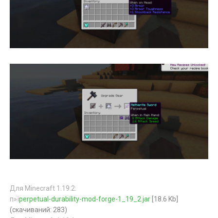
Для Minecraft 1.19.2:
п»ї
perpetual-durability-mod-forge-1_19_2.jar
[18.6 Kb]
(cкачиваний: 283)