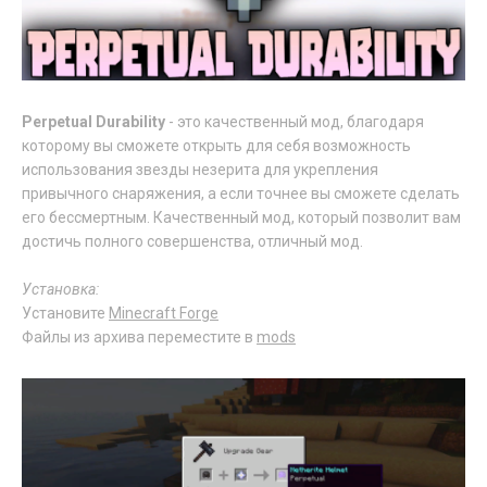
Perpetual Durability
- это качественный мод, благодаря
которому вы сможете открыть для себя возможность
использования звезды незерита для укрепления
привычного снаряжения, а если точнее вы сможете сделать
его бессмертным. Качественный мод, который позволит вам
достичь полного совершенства, отличный мод.
Установка:
Установите
Minecraft Forge
Файлы из архива переместите в
mods