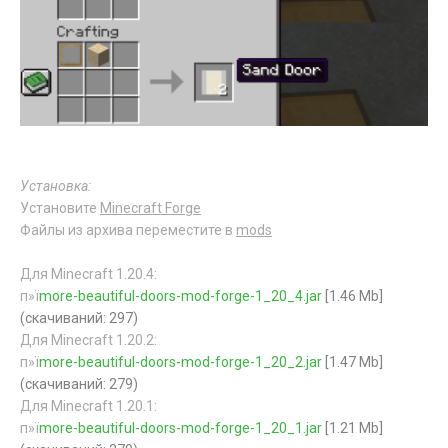
Установка:
Установите
Minecraft Forge
Файлы из архива переместите в
mods
Для Minecraft 1.20.4:
п»ї
more-beautiful-doors-mod-forge-1_20_4.jar
[1.46 Mb]
(cкачиваний: 297)
Для Minecraft 1.20.2:
п»ї
more-beautiful-doors-mod-forge-1_20_2.jar
[1.47 Mb]
(cкачиваний: 279)
Для Minecraft 1.20.1:
п»ї
more-beautiful-doors-mod-forge-1_20_1.jar
[1.21 Mb]