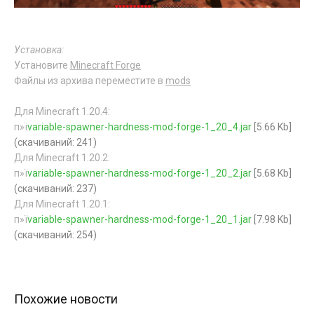
Установка:
Установите
Minecraft Forge
Файлы из архива переместите в
mods
Для Minecraft 1.20.4:
п»ї
variable-spawner-hardness-mod-forge-1_20_4.jar
[5.66 Kb]
(cкачиваний: 241)
Для Minecraft 1.20.2:
п»ї
variable-spawner-hardness-mod-forge-1_20_2.jar
[5.68 Kb]
(cкачиваний: 237)
Для Minecraft 1.20.1:
п»ї
variable-spawner-hardness-mod-forge-1_20_1.jar
[7.98 Kb]
(cкачиваний: 254)
Похожие новости