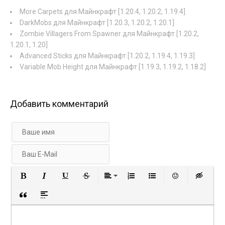
More Carpets для Майнкрафт [1.20.4, 1.20.2, 1.19.4]
DarkMobs для Майнкрафт [1.20.3, 1.20.2, 1.20.1]
Zombie Villagers From Spawner для Майнкрафт [1.20.2,
1.20.1, 1.20]
Advanced Sticks для Майнкрафт [1.20.2, 1.19.4, 1.19.3]
Variable Mob Height для Майнкрафт [1.19.3, 1.19.2, 1.18.2]
Добавить комментарий
Полужирный
Курсив
Подчеркнутый
Зачеркнутый
Выравнивание
Нумерованный список
Маркированный с
Вставить 
Вст
Вставка цитаты
Вставка спойлера