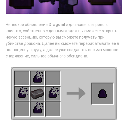
Неплохое обновление
Dragonite
для вашего игрового
клиента, собственно с данным модом вы сможете открыть
некую эссенцию, которую вы сможете получать при
убийстве дракона. Далее вы сможете перерабатывать ее в
полноценную руду, а далее уже создавать весьма мощное
снаряжение, сильнее обычного обсидиана.