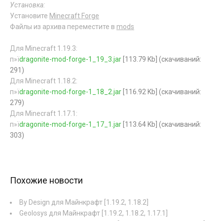
Установка:
Установите
Minecraft Forge
Файлы из архива переместите в
mods
Для Minecraft 1.19.3:
п»ї
dragonite-mod-forge-1_19_3.jar
[113.79 Kb] (cкачиваний:
291)
Для Minecraft 1.18.2:
п»ї
dragonite-mod-forge-1_18_2.jar
[116.92 Kb] (cкачиваний:
279)
Для Minecraft 1.17.1:
п»ї
dragonite-mod-forge-1_17_1.jar
[113.64 Kb] (cкачиваний:
303)
Похожие новости
By Design для Майнкрафт [1.19.2, 1.18.2]
Geolosys для Майнкрафт [1.19.2, 1.18.2, 1.17.1]