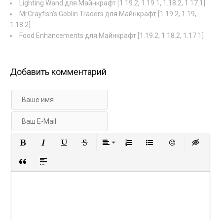
Lighting Wand для Майнкрафт [1.19.2, 1.19.1, 1.18.2, 1.17.1]
MrCrayfish’s Goblin Traders для Майнкрафт [1.19.2, 1.19,
1.18.2]
Food Enhancements для Майнкрафт [1.19.2, 1.18.2, 1.17.1]
Добавить комментарий
Полужирный
Курсив
Подчеркнутый
Зачеркнутый
Выравнивание
Нумерованный список
Маркированный с
Вставить 
Вст
Вставка цитаты
Вставка спойлера