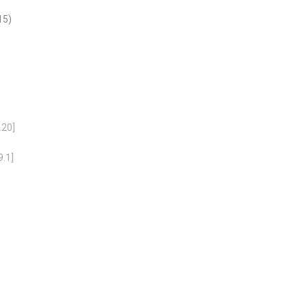
15)
.20]
9.1]