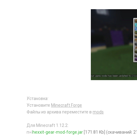
Установка:
Установите
Minecraft Forge
Файлы из архива переместите в
mods
Для Minecraft 1.12.2:
п»ї
hexxit-gear-mod-forge.jar
[171.81 Kb] (cкачиваний: 2