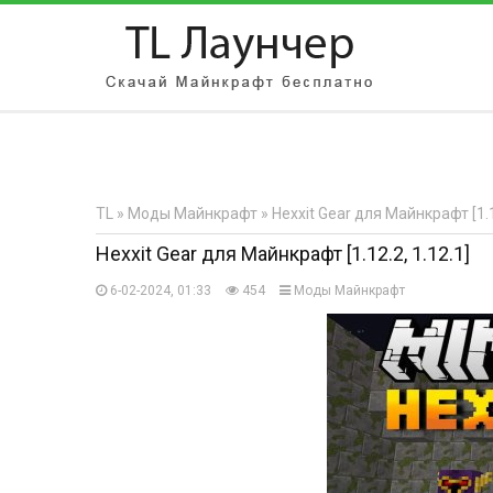
АВТОРИЗАЦИЯ НА САЙТЕ
Чужой компьютер
Забыли парол
TL
»
Моды Майнкрафт
» Hexxit Gear для Майнкрафт [1.12
Регистрация
Hexxit Gear для Майнкрафт [1.12.2, 1.12.1]
6-02-2024, 01:33
454
Моды Майнкрафт