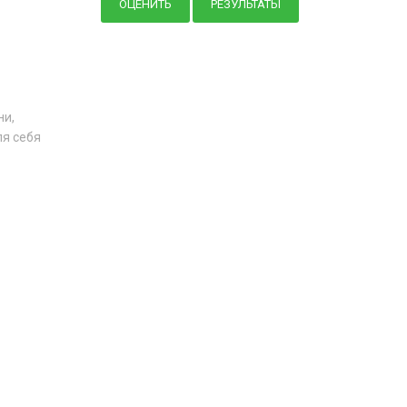
ни,
ля себя