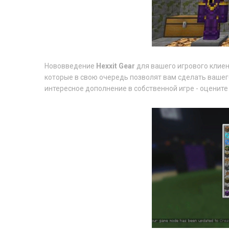
Нововведение
Hexxit Gear
для вашего игрового клиен
которые в свою очередь позволят вам сделать вашег
интересное дополнение в собственной игре - оцените