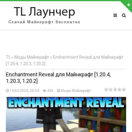
АВТОРИЗАЦИЯ НА САЙТЕ
Чужой компьютер
Забыли пароль?
TL
»
Моды Майнкрафт
» Enchantment Reveal для Майнкрафт
Регистрация
[1.20.4, 1.20.3, 1.20.2]
Enchantment Reveal для Майнкрафт [1.20.4,
1.20.3, 1.20.2]
15-02-2024, 20:54
436
Моды Майнкрафт