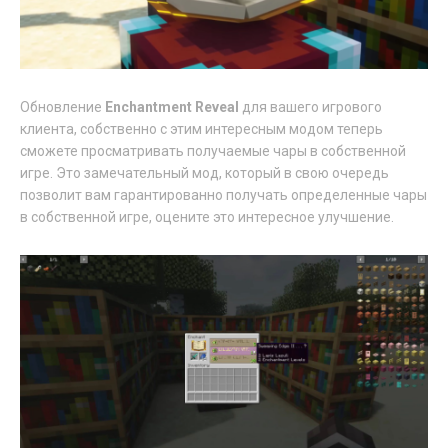
Обновление
Enchantment Reveal
для вашего игрового
клиента, собственно с этим интересным модом теперь
сможете просматривать получаемые чары в собственной
игре. Это замечательный мод, который в свою очередь
позволит вам гарантированно получать определенные чары
в собственной игре, оцените это интересное улучшение.