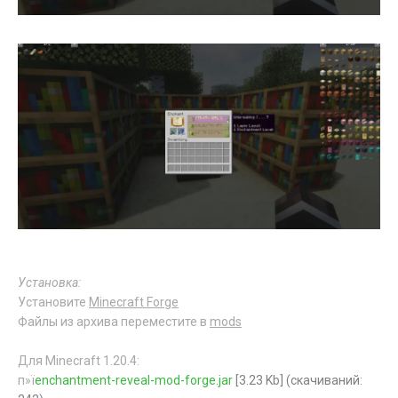
Установка:
Установите
Minecraft Forge
Файлы из архива переместите в
mods
Для Minecraft 1.20.4:
п»ї
enchantment-reveal-mod-forge.jar
[3.23 Kb] (cкачиваний: