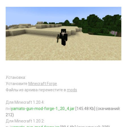
Установка:
Установите
Minecraft Forge
Файлы из архива переместите в
mods
Для Minecraft 1.20.4:
п»ї
yamato-gun-mod-forge-1_20_4.jar
[145.48 Kb] (cкачиваний:
212)
Для Minecraft 1.20.2: