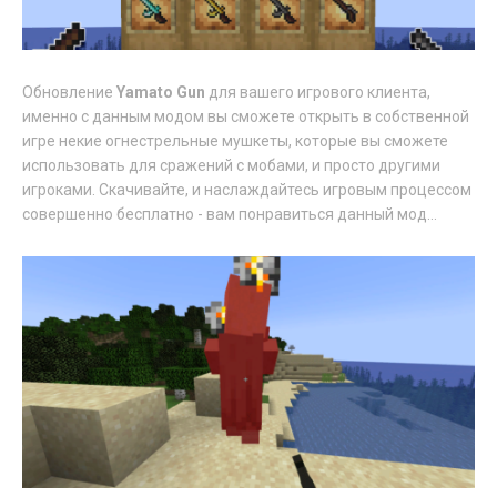
Обновление
Yamato Gun
для вашего игрового клиента,
именно с данным модом вы сможете открыть в собственной
игре некие огнестрельные мушкеты, которые вы сможете
использовать для сражений с мобами, и просто другими
игроками. Скачивайте, и наслаждайтесь игровым процессом
совершенно бесплатно - вам понравиться данный мод...