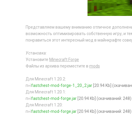
Представляем вашему вниманию отличное дополне
возможность оптимизировать собственную игру, и тем
понравиться этот интересный мод в майнкрафте сове
Установка:
Установите
Minecraft Forge
Файлы из архива переместите в
mods
Для Minecraft 1.20.2:
п»ї
fastchest-mod-forge-1_20_2.jar
[20.94 Kb] (cкачиван
Для Minecraft 1.20.1:
п»ї
fastchest-mod-forge.jar
[20.94 Kb] (cкачиваний: 248)
Для Minecraft 1.20:
п»ї
fastchest-mod-forge.jar
[20.94 Kb] (cкачиваний: 248)