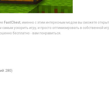
ние
FastChest
, именно с этим интересным модом вы сможете откры
 самым ускорить игру, и просто оптимизировать в собственной игр
ршенно бесплатно - вам понравиться.
ий: 280)