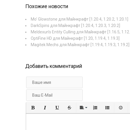
Похожие новости
Mo’ Glowstone для Майнкрафт [1.20.4, 1.20.2, 1.20.1]
DarkSpins для Майнкрафт [1.20.4, 1.20.3, 1.20.2]
Meldexun’s Entity Culling для Майнкрафт [1.16.5, 1.12.
OptiFine HD для Майнкрафт [1.20, 1.19.4, 1.19.3]
Magitek Mechs для Майнкрафт [1.19.4, 1.19.3, 1.19.2]
Добавить комментарий
Полужирный
Курсив
Подчеркнутый
Зачеркнутый
Выравнивание
Нумерованный
Маркир
В