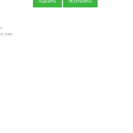
ть
е, вам