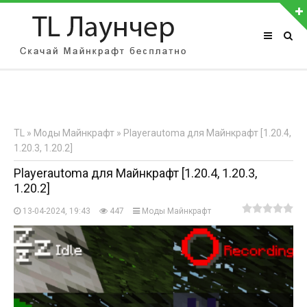
АВТОРИЗАЦИЯ НА САЙТЕ
Чужой компьютер
Забыли пароль?
TL
»
Моды Майнкрафт
» Playerautoma для Майнкрафт [1.20.4,
Регистрация
1.20.3, 1.20.2]
Playerautoma для Майнкрафт [1.20.4, 1.20.3,
1.20.2]
13-04-2024, 19:43
447
Моды Майнкрафт