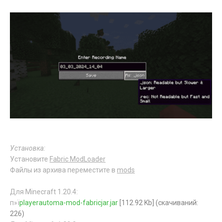
Установка:
Установите
Fabric ModLoader
Файлы из архива переместите в
mods
Для Minecraft 1.20.4:
п»ї
playerautoma-mod-fabricjar.jar
[112.92 Kb] (cкачиваний:
226)