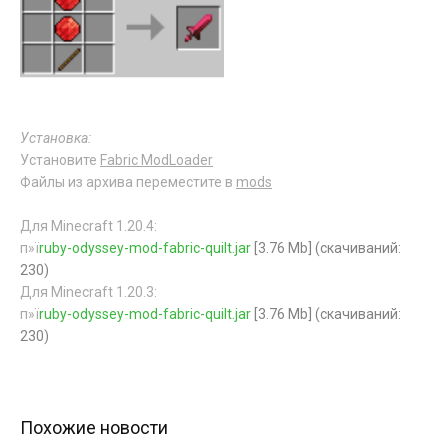
Установка:
Установите
Fabric ModLoader
Файлы из архива переместите в
mods
Для Minecraft 1.20.4:
п»ї
ruby-odyssey-mod-fabric-quilt.jar
[3.76 Mb] (cкачиваний:
230)
Для Minecraft 1.20.3:
п»ї
ruby-odyssey-mod-fabric-quilt.jar
[3.76 Mb] (cкачиваний:
230)
Похожие новости