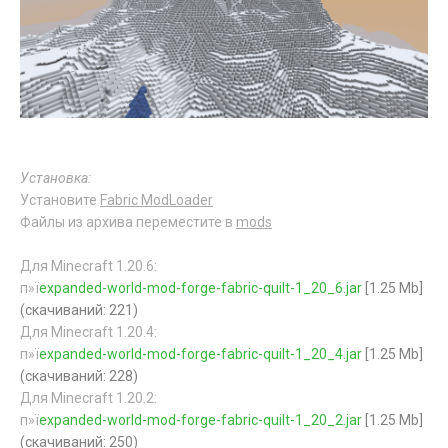
Установка:
Установите
Fabric ModLoader
Файлы из архива переместите в
mods
Для Minecraft 1.20.6:
п»ї
expanded-world-mod-forge-fabric-quilt-1_20_6.jar
[1.25 Mb]
(cкачиваний: 221)
Для Minecraft 1.20.4:
п»ї
expanded-world-mod-forge-fabric-quilt-1_20_4.jar
[1.25 Mb]
(cкачиваний: 228)
Для Minecraft 1.20.2:
п»ї
expanded-world-mod-forge-fabric-quilt-1_20_2.jar
[1.25 Mb]
(cкачиваний: 250)