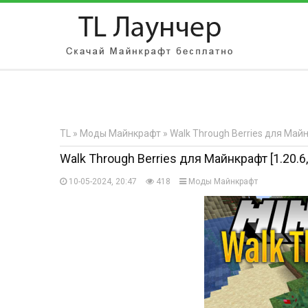
АВТОРИЗАЦИЯ НА САЙТЕ
Чужой компьютер
Забыли парол
TL
»
Моды Майнкрафт
» Walk Through Berries для Майнкр
Регистрация
Walk Through Berries для Майнкрафт [1.20.6, 1
10-05-2024, 20:47
418
Моды Майнкрафт