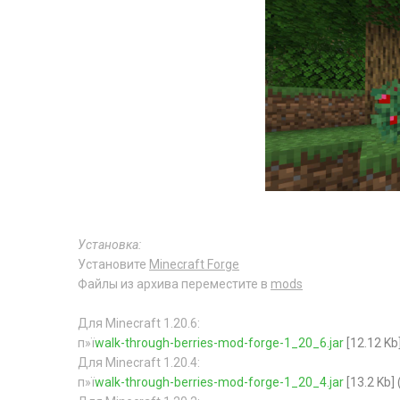
Установка:
Установите
Minecraft Forge
Файлы из архива переместите в
mods
Для Minecraft 1.20.6:
п»ї
walk-through-berries-mod-forge-1_20_6.jar
[12.12 Kb
Для Minecraft 1.20.4:
п»ї
walk-through-berries-mod-forge-1_20_4.jar
[13.2 Kb]