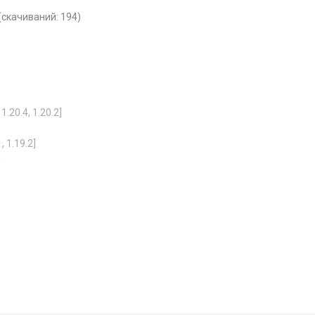
 (cкачиваний: 194)
.20.4, 1.20.2]
 1.19.2]
]