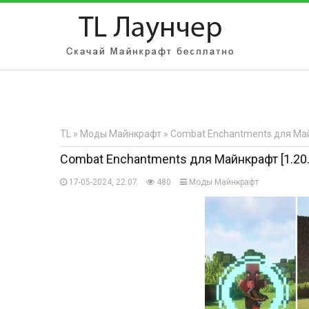
АВТОРИЗАЦИЯ НА САЙТЕ
Чужой компьютер
Забыли парол
TL
»
Моды Майнкрафт
» Combat Enchantments для Майнк
Регистрация
Combat Enchantments для Майнкрафт [1.20.6,
17-05-2024, 22:07
480
Моды Майнкрафт