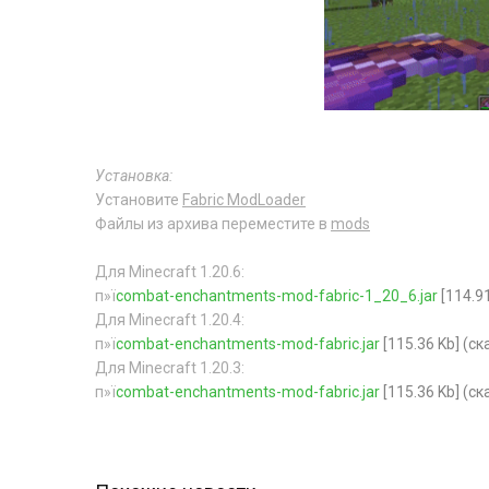
Установка:
Установите
Fabric ModLoader
Файлы из архива переместите в
mods
Для Minecraft 1.20.6:
п»ї
combat-enchantments-mod-fabric-1_20_6.jar
[114.91
Для Minecraft 1.20.4:
п»ї
combat-enchantments-mod-fabric.jar
[115.36 Kb] (c
Для Minecraft 1.20.3:
п»ї
combat-enchantments-mod-fabric.jar
[115.36 Kb] (c