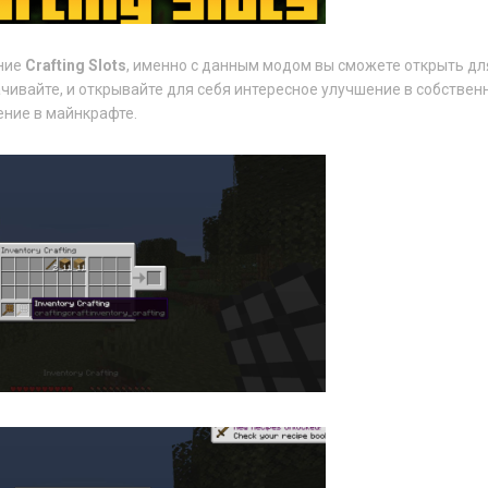
ние
Crafting Slots
, именно с данным модом вы сможете открыть дл
чивайте, и открывайте для себя интересное улучшение в собственн
ние в майнкрафте.