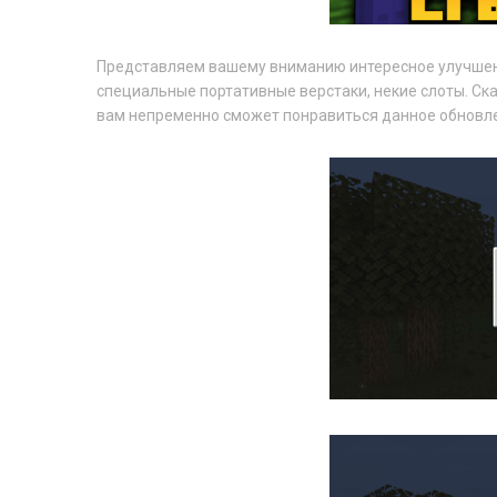
Представляем вашему вниманию интересное улучше
специальные портативные верстаки, некие слоты. Ска
вам непременно сможет понравиться данное обновле