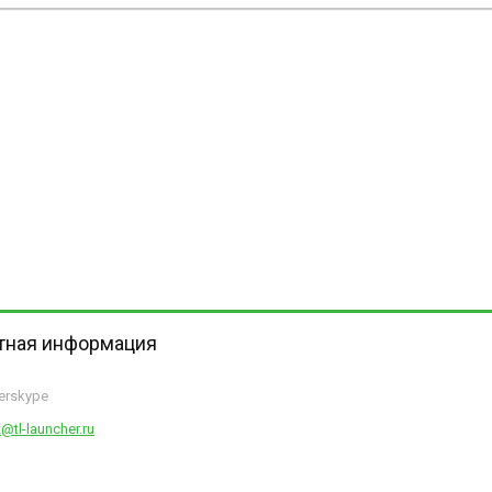
тная информация
herskype
@tl-launcher.ru