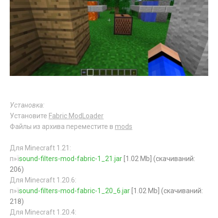
Установка:
Установите
Fabric ModLoader
Файлы из архива переместите в
mods
Для Minecraft 1.21:
п»ї
sound-filters-mod-fabric-1_21.jar
[1.02 Mb] (cкачиваний:
206)
Для Minecraft 1.20.6:
п»ї
sound-filters-mod-fabric-1_20_6.jar
[1.02 Mb] (cкачиваний:
218)
Для Minecraft 1.20.4: