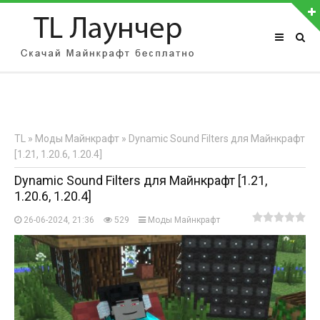
АВТОРИЗАЦИЯ НА САЙТЕ
Чужой компьютер
Забыли пароль?
TL
»
Моды Майнкрафт
» Dynamic Sound Filters для Майнкрафт
Регистрация
[1.21, 1.20.6, 1.20.4]
Dynamic Sound Filters для Майнкрафт [1.21,
1.20.6, 1.20.4]
26-06-2024, 21:36
529
Моды Майнкрафт