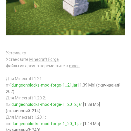
Установка:
Установите
Minecraft Forge
Файлы из архива переместите в
mods
Для Minecraft 1.21:
п»ї
dungeonblocks-mod-forge-1_21.jar
[1.39 Mb] (cкачиваний:
202)
Для Minecraft 1.20.2:
п»ї
dungeonblocks-mod-forge-1_20_2.jar
[1.38 Mb]
(cкачиваний: 214)
Для Minecraft 1.20.1:
п»ї
dungeonblocks-mod-forge-1_20_1.jar
[1.44 Mb]
(cкачиваний: 240)