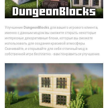
Улучшение
DungeonBlocks
для вашего игрового клиента,
именно с данным модом вы сможете открыть некоторые
интересные декоративные блоки, которые вы сможете
использовать для создания красивой атмосферы.
Скачивайте, и открывайте для себя отличный мод в
собственной игре бесплатно - вам понравиться улучшение.