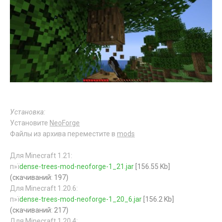
Установка:
Установите
NeoForge
Файлы из архива переместите в
mods
Для Minecraft 1.21:
п»ї
dense-trees-mod-neoforge-1_21.jar
[156.55 Kb]
(cкачиваний: 197)
Для Minecraft 1.20.6:
п»ї
dense-trees-mod-neoforge-1_20_6.jar
[156.2 Kb]
(cкачиваний: 217)
Для Minecraft 1.20.4: