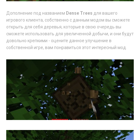
Дополнение под названием
Dense Trees
для вашего
игрового клиента, собственно с данным модом вы сможете
открыть для себя деревья, которые в свою очередь вы
сможете использовать для увеличенной добычи, и они будут
довольно крепкими - оцените данное улучшение в
собственной игре, вам понравиться этот интересный мод.