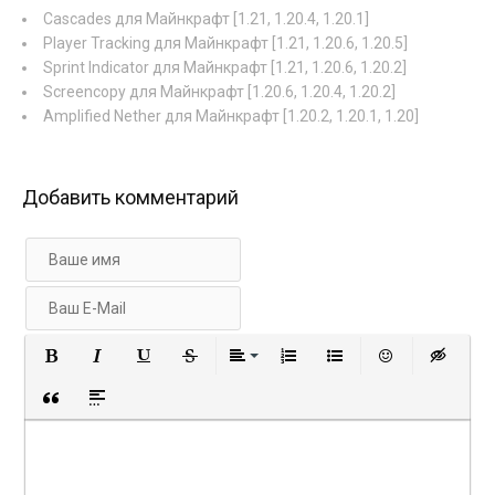
Cascades для Майнкрафт [1.21, 1.20.4, 1.20.1]
Player Tracking для Майнкрафт [1.21, 1.20.6, 1.20.5]
Sprint Indicator для Майнкрафт [1.21, 1.20.6, 1.20.2]
Screencopy для Майнкрафт [1.20.6, 1.20.4, 1.20.2]
Amplified Nether для Майнкрафт [1.20.2, 1.20.1, 1.20]
Добавить комментарий
Полужирный
Курсив
Подчеркнутый
Зачеркнутый
Выравнивание
Нумерованный список
Маркированный с
Вставить 
Вст
Вставка цитаты
Вставка спойлера