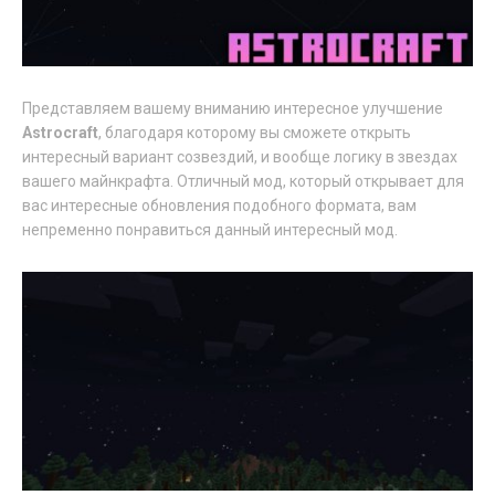
Представляем вашему вниманию интересное улучшение
Astrocraft
, благодаря которому вы сможете открыть
интересный вариант созвездий, и вообще логику в звездах
вашего майнкрафта. Отличный мод, который открывает для
вас интересные обновления подобного формата, вам
непременно понравиться данный интересный мод.