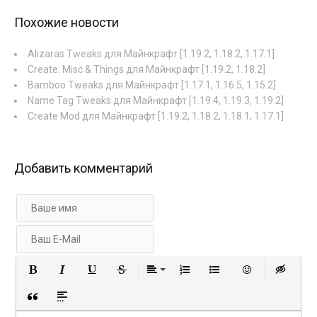
Похожие новости
Alizaras Tweaks для Майнкрафт [1.19.2, 1.18.2, 1.17.1]
Create: Misc & Things для Майнкрафт [1.19.2, 1.18.2]
Bamboo Tweaks для Майнкрафт [1.17.1, 1.16.5, 1.15.2]
Name Tag Tweaks для Майнкрафт [1.19.4, 1.19.3, 1.19.2]
Create Mod для Майнкрафт [1.19.2, 1.18.2, 1.18.1, 1.17.1]
Добавить комментарий
Полужирный
Курсив
Подчеркнутый
Зачеркнутый
Выравнивание
Нумерованный список
Маркированный с
Вставить 
Вст
Вставка цитаты
Вставка спойлера