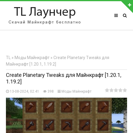
АВТОРИЗАЦИЯ НА САЙТЕ
Чужой компьютер
Забыли пароль?
TL
»
Моды Майнкрафт
» Create Planetary Tweaks для
Регистрация
Майнкрафт [1.20.1, 1.19.2]
Create Planetary Tweaks для Майнкрафт [1.20.1,
1.19.2]
13-08-2024, 02:41
398
Моды Майнкрафт