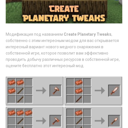
Модификация под названием
Create Planetary Tweaks
,
собственно с этим интересным модом для вас открывается
интересный вариант нового медного снаряжения в
собственной игре, которое позволит вам эффективно
проводить добычу различных ресурсов в собственной игре,
оцените бесплатно этот интересный мод.