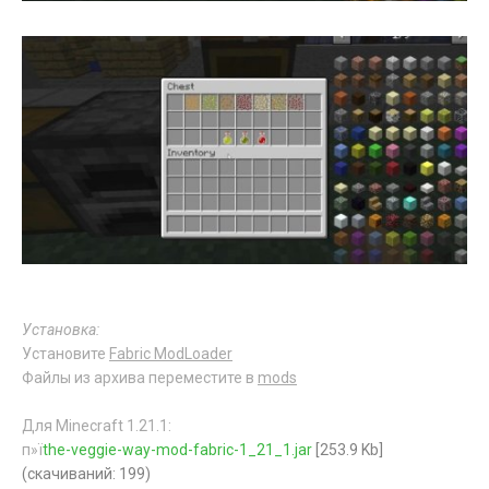
Установка:
Установите
Fabric ModLoader
Файлы из архива переместите в
mods
Для Minecraft 1.21.1:
п»ї
the-veggie-way-mod-fabric-1_21_1.jar
[253.9 Kb]
(cкачиваний: 199)