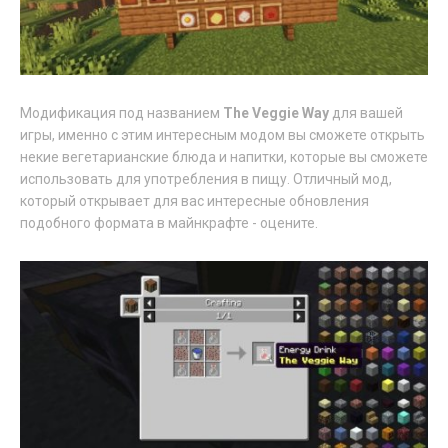
Модификация под названием
The Veggie Way
для вашей
игры, именно с этим интересным модом вы сможете открыть
некие вегетарианские блюда и напитки, которые вы сможете
использовать для употребления в пищу. Отличный мод,
который открывает для вас интересные обновления
подобного формата в майнкрафте - оцените.