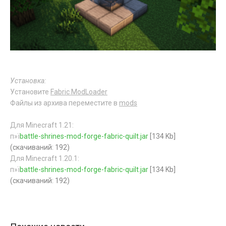
Установка:
Установите
Fabric ModLoader
Файлы из архива переместите в
mods
Для Minecraft 1.21:
п»ї
battle-shrines-mod-forge-fabric-quilt.jar
[134 Kb]
(cкачиваний: 192)
Для Minecraft 1.20.1:
п»ї
battle-shrines-mod-forge-fabric-quilt.jar
[134 Kb]
(cкачиваний: 192)