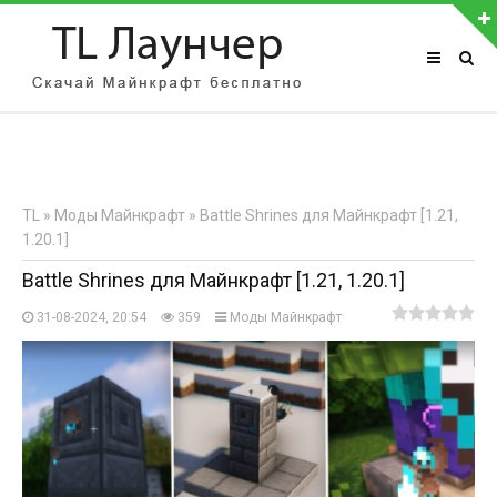
АВТОРИЗАЦИЯ НА САЙТЕ
Чужой компьютер
Забыли пароль?
TL
»
Моды Майнкрафт
» Battle Shrines для Майнкрафт [1.21,
Регистрация
1.20.1]
Battle Shrines для Майнкрафт [1.21, 1.20.1]
31-08-2024, 20:54
359
Моды Майнкрафт