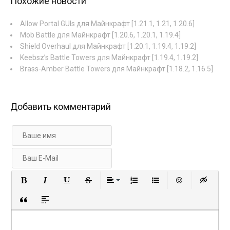
Похожие новости
Allow Portal GUIs для Майнкрафт [1.21.1, 1.21, 1.20.6]
Mob Battle для Майнкрафт [1.20.6, 1.20.1, 1.19.4]
Shield Overhaul для Майнкрафт [1.20.1, 1.19.4, 1.19.2]
Keebsz’s Battle Towers для Майнкрафт [1.19.4, 1.19.2]
Brass-Amber Battle Towers для Майнкрафт [1.18.2, 1.16.5]
Добавить комментарий
Полужирный
Курсив
Подчеркнутый
Зачеркнутый
Выравнивание
Нумерованный список
Маркированный с
Вставить 
Вст
Вставка цитаты
Вставка спойлера