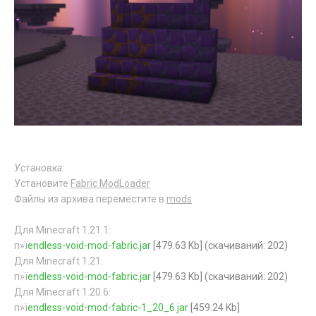
Установка:
Установите
Fabric ModLoader
Файлы из архива переместите в
mods
Для Minecraft 1.21.1:
п»ї
endless-void-mod-fabric.jar
[479.63 Kb] (cкачиваний: 202)
Для Minecraft 1.21:
п»ї
endless-void-mod-fabric.jar
[479.63 Kb] (cкачиваний: 202)
Для Minecraft 1.20.6:
п»ї
endless-void-mod-fabric-1_20_6.jar
[459.24 Kb]