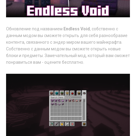
Обновление под названием
Endless Void
, собственно с
данным модом вы сможете открыть для себя разнообразие
контента, связанного с эндер миром вашего майнкрафта.
Собственно с данным модом вы сможете открыть новые
блоки и предметы. Замечательный мод, который вам сможет
понравиться вам - оцените бесплатно.