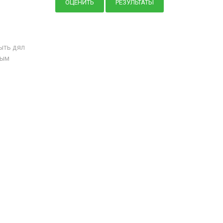
ыть дял
ным