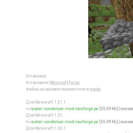
Установка:
Установите
Minecraft Forge
Файлы из архива переместите в
mods
Для Minecraft 1.21.1:
п»ї
water-condenser-mod-neoforge.jar
[55.09 Kb] (cкачи
Для Minecraft 1.21:
п»ї
water-condenser-mod-neoforge.jar
[55.09 Kb] (cкачи
Для Minecraft 1.20.1: