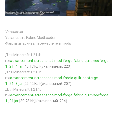
Установка:
Установите
Fabric ModLoader
Файлы из архива переместите в
mods
Для Minecraft 1.21.4:
п»ї
advancement-screenshot-mod-forge-fabric-quilt-neoforge-
1_21_4.jar
[40.17 Kb] (cкачиваний: 223)
Для Minecraft 1.21.3:
п»ї
advancement-screenshot-mod-fabric-quilt-neoforge-
1_21_3.jar
[29.42 Kb] (cкачиваний: 207)
Для Minecraft 1.21.1:
п»ї
advancement-screenshot-mod-forge-fabric-quilt-neoforge-
1_21.jar
[39.78 Kb] (cкачиваний: 204)