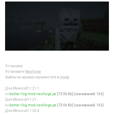
Установка:
Установите
NeoForge
Файлы из архива переместите в
mods
Для Minecraft 1.21.1:
п»ї
better-fog-mod-neoforge.jar
[73.06 Kb] (cкачиваний: 163)
Для Minecraft 1.21:
п»ї
better-fog-mod-neoforge.jar
[73.06 Kb] (cкачиваний: 163)
Для Minecraft 1.20.4: