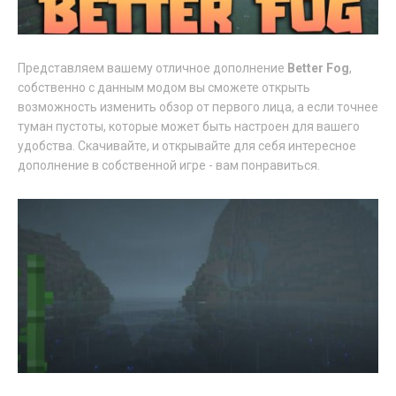
Представляем вашему отличное дополнение
Better Fog
,
собственно с данным модом вы сможете открыть
возможность изменить обзор от первого лица, а если точнее
туман пустоты, которые может быть настроен для вашего
удобства. Скачивайте, и открывайте для себя интересное
дополнение в собственной игре - вам понравиться.