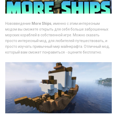
Нововведение
More Ships
, именно с этим интересным
модом вы сможете открыть для себя больше заброшенных
морских кораблей в собственной игре. Можно сказать
просто интересный мод, для любителей путешествовать, и
просто изучать привычный мир майнкрафта. Отличный мод,
который вам сможет понравиться - оцените бесплатно.