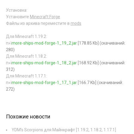
Установка:
Установите
Minecraft Forge
Файлы из архива переместите в
mods
Для Minecraft 1.19.2:
п»ї
more-ships-mod-forge-1_19_2.jar
[178.85 Kb] (cкачиваний:
280)
Для Minecraft 1.18.2:
п»ї
more-ships-mod-forge-1_18_2.jar
[168.92 Kb] (cкачиваний:
312)
Для Minecraft 1.17.1:
п»ї
more-ships-mod-forge-1_17_1.jar
[166.7 Kb] (cкачиваний:
272)
Похожие новости
YDM’s Scorpions для Майнкрафт [1.19.2, 1.18.2, 1.17.1]