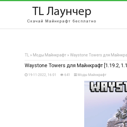
АВТОРИЗАЦИЯ НА САЙТЕ
Чужой компьютер
Забыли парол
TL
»
Моды Майнкрафт
» Waystone Towers для Майнкрафт
Регистрация
Waystone Towers для Майнкрафт [1.19.2, 1.1
19-11-2022, 16:01
641
Моды Майнкрафт