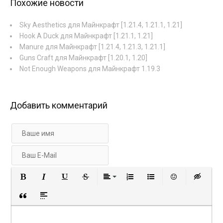
Похожие новости
Sky Aesthetics для Майнкрафт [1.21.4, 1.21.1, 1.21]
Hook A Duck для Майнкрафт [1.21.1, 1.21]
Manure для Майнкрафт [1.21.4, 1.21.3, 1.21.1]
Guns Craft для Майнкрафт [1.20.1, 1.20]
Not Enough Weapons для Майнкрафт 1.19.3
Добавить комментарий
Полужирный
Курсив
Подчеркнутый
Зачеркнутый
Выравнивание
Нумерованный список
Маркированный с
Вставить 
Вст
Вставка цитаты
Вставка спойлера