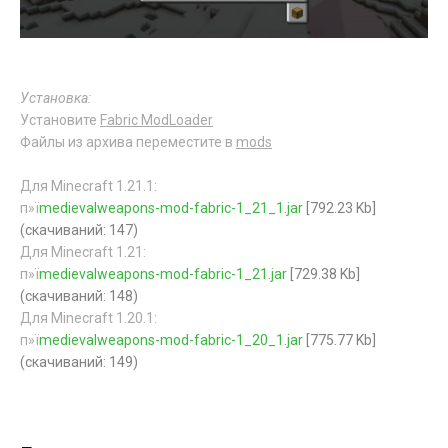
Установка:
Установите
Fabric ModLoader
Файлы из архива переместите в
mods
Для Minecraft 1.21.1:
п»ї
medievalweapons-mod-fabric-1_21_1.jar
[792.23 Kb]
(cкачиваний: 147)
Для Minecraft 1.21:
п»ї
medievalweapons-mod-fabric-1_21.jar
[729.38 Kb]
(cкачиваний: 148)
Для Minecraft 1.20.1:
п»ї
medievalweapons-mod-fabric-1_20_1.jar
[775.77 Kb]
(cкачиваний: 149)