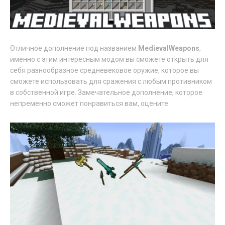
Отличное дополнение под названием
MedievalWeapons
,
именно с этим интересным модом вы сможете открыть для
себя разнообразное средневековое оружие, которое вы
сможете использовать для сражения с любым противником
в собственной игре. Замечательное дополнение, которое
непременно сможет понравиться вам, оцените.