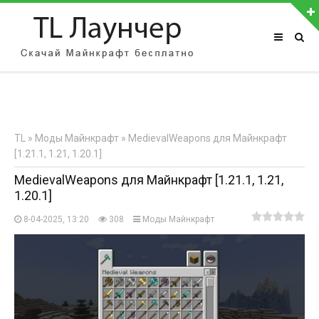
АВТОРИЗАЦИЯ НА САЙТЕ
Чужой компьютер
Забыли пароль?
TL
»
Моды Майнкрафт
» MedievalWeapons для Майнкрафт
Регистрация
[1.21.1, 1.21, 1.20.1]
MedievalWeapons для Майнкрафт [1.21.1, 1.21,
1.20.1]
8-04-2025, 13:20
308
Моды Майнкрафт