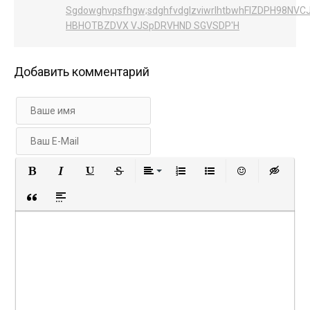
Sgdowghvpsfhgw;sdghfvdglzviwrlhtbwhFIZDPH98NVC
HBHOTBZDVX VJSpDRVHND SGVSDP'H
Добавить комментарий
Полужирный
Курсив
Подчеркнутый
Зачеркнутый
Выравнивание
Нумерованный список
Маркированный с
Вставить 
Вст
Вставка цитаты
Вставка спойлера