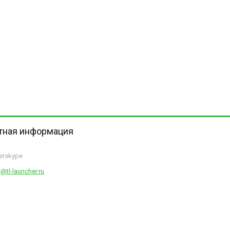
тная информация
herskype
@tl-launcher.ru