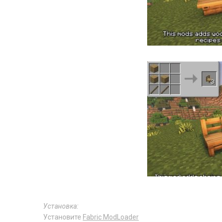
Установка:
Установите
Fabric ModLoader