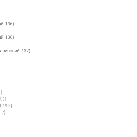
й: 136)
й: 136)
качиваний: 137)
]
9.3]
1.19.3]
.2]