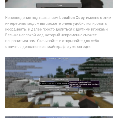
Нововведение под названием
Location Copy
, именно с этим
интересным модом вы сможете очень удобно копировать
координаты, и далее просто делиться с другими игроками.
Весьма неплохой мод, который непременно сможет
понравиться вам. Скачивайте, и открывайте для себя
отличное дополнение в майнкрафте уже сегодня.