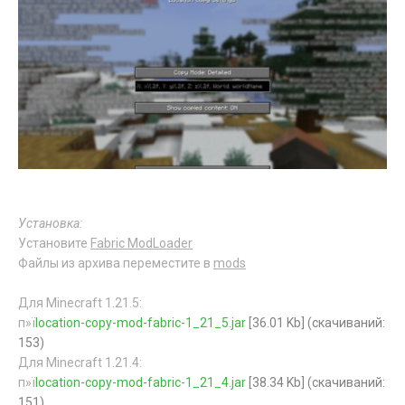
Установка:
Установите
Fabric ModLoader
Файлы из архива переместите в
mods
Для Minecraft 1.21.5:
п»ї
location-copy-mod-fabric-1_21_5.jar
[36.01 Kb] (cкачиваний:
153)
Для Minecraft 1.21.4:
п»ї
location-copy-mod-fabric-1_21_4.jar
[38.34 Kb] (cкачиваний:
151)