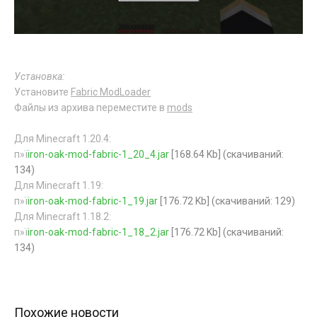
Установка:
Установите
Fabric ModLoader
Файлы из архива переместите в
mods
Для Minecraft 1.20.4:
п»ї
iron-oak-mod-fabric-1_20_4.jar
[168.64 Kb] (cкачиваний:
134)
Для Minecraft 1.19:
п»ї
iron-oak-mod-fabric-1_19.jar
[176.72 Kb] (cкачиваний: 129)
Для Minecraft 1.18.2:
п»ї
iron-oak-mod-fabric-1_18_2.jar
[176.72 Kb] (cкачиваний:
134)
Похожие новости