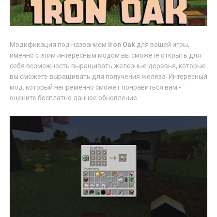
Модификация под названием
Iron Oak
для вашей игры,
именно с этим интересным модом вы сможете открыть для
себя возможность выращивать железные деревья, которые
вы сможете выращивать для получения железа. Интересный
мод, который непременно сможет понравиться вам -
оцените бесплатно данное обновление.