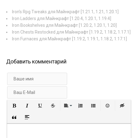
Iron’s Rpg Tweaks для Майнкрафт [1.21.1, 1.21, 1.20.1]
Iron Ladders для Майнкрафт [1.20.4, 1.20.1, 1.19.4]
Iron Bookshelves для Майнкрафт [1.20.2, 1.20.1, 1.20]
Iron Chests Restocked для Майнкрафт [1.19.2, 1.18.2, 1.17.1]
Iron Furnaces для Майнкрафт [1.19.2, 1.19.1, 1.18.2, 1.17.1]
Добавить комментарий
Полужирный
Курсив
Подчеркнутый
Зачеркнутый
Выравнивание
Нумерованный список
Маркированный с
Вставить 
Вст
Вставка цитаты
Вставка спойлера