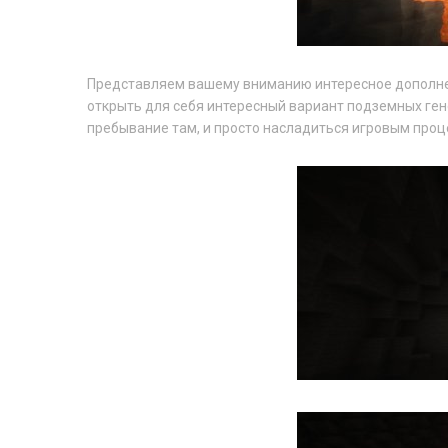
Представляем вашему вниманию интересное дополн
открыть для себя интересный вариант подземных ге
пребывание там, и просто насладиться игровым проц