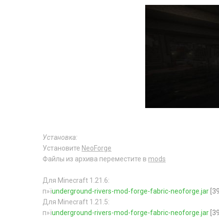
Установка:
Установите
NeoForge
Файлы из архива переместите в
mods
Для Minecraft 1.21.6:
п»ї
underground-rivers-mod-forge-fabric-neoforge.jar
[39
Для Minecraft 1.21.5:
п»ї
underground-rivers-mod-forge-fabric-neoforge.jar
[39