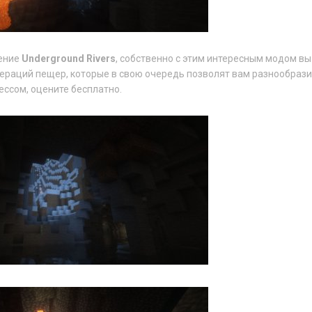
ение
Underground Rivers
, собственно с этим интересным модом в
нераций пещер, которые в свою очередь позволят вам разнообраз
ессом, оцените бесплатно.