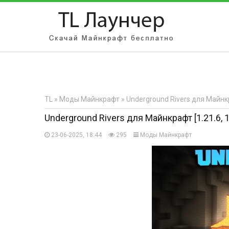
АВТОРИЗАЦИЯ НА САЙТЕ
Чужой компьютер
Забыли парол
TL
»
Моды Майнкрафт
» Underground Rivers для Майнкраф
Регистрация
Underground Rivers для Майнкрафт [1.21.6, 1.
23-06-2025, 18:44
295
Моды Майнкрафт