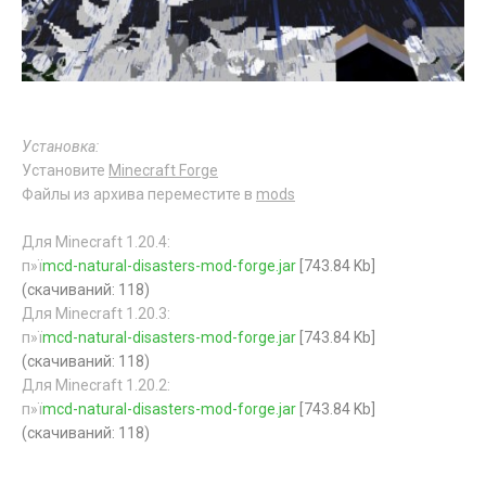
Установка:
Установите
Minecraft Forge
Файлы из архива переместите в
mods
Для Minecraft 1.20.4:
п»ї
mcd-natural-disasters-mod-forge.jar
[743.84 Kb]
(cкачиваний: 118)
Для Minecraft 1.20.3:
п»ї
mcd-natural-disasters-mod-forge.jar
[743.84 Kb]
(cкачиваний: 118)
Для Minecraft 1.20.2:
п»ї
mcd-natural-disasters-mod-forge.jar
[743.84 Kb]
(cкачиваний: 118)