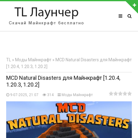
АВТОРИЗАЦИЯ НА САЙТЕ
Чужой компьютер
Забыли пароль?
TL
»
Моды Майнкрафт
» MCD Natural Disasters для Майнкрафт
Регистрация
[1.20.4, 1.20.3, 1.20.2]
MCD Natural Disasters для Майнкрафт [1.20.4,
1.20.3, 1.20.2]
9-07-2025, 21:07
314
Моды Майнкрафт