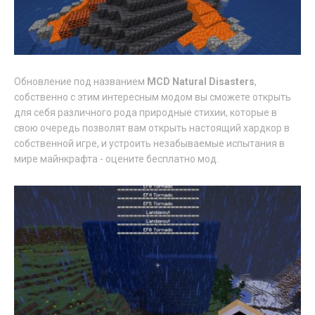
Обновление под названием
MCD Natural Disasters
,
собственно с этим интересным модом вы сможете открыть
для себя различного рода природные стихии, которые в
свою очередь позволят вам открыть настоящий хардкор в
собственной игре, и устроить незабываемые испытания в
мире майнкрафта - оцените бесплатно мод.