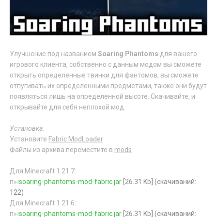
Улучшение под названием
Soaring Phantoms
для вашего
игрового клиента, собственно с данным модом вы сможете
открыть определенные твинки для фантомов, вы сможете
отпугивать их определенными предметами, также они будут
появляться лишь на определенной высоте. Скачивайте, и
открывайте для себя неплохой мод.
Установка:
Установите
Fabric ModLoader
Файлы из архива переместите в
mods
Для Minecraft 1.21.7:
п»ї
soaring-phantoms-mod-fabric.jar
[26.31 Kb] (cкачиваний:
122)
Для Minecraft 1.21.6:
п»ї
soaring-phantoms-mod-fabric.jar
[26.31 Kb] (cкачиваний: