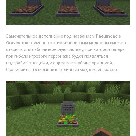
Замечательное дополнение под названием
Pneumono’s
Gravestones
, именно с этим интересным модом вы сможете
открыть для себя интересную систему, при которой теперь
при гибели игрового персонажа будет появляться
надгробие с вещами, и определенной информацией.
Скачивайте, и открывайте отличный мод в майнкрафте.