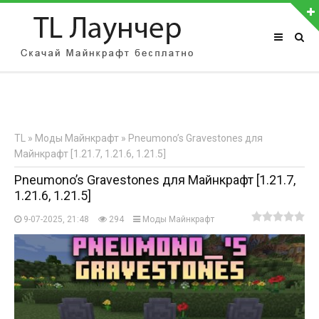
АВТОРИЗАЦИЯ НА САЙТЕ
Чужой компьютер
Забыли пароль?
TL
»
Моды Майнкрафт
» Pneumono’s Gravestones для
Регистрация
Майнкрафт [1.21.7, 1.21.6, 1.21.5]
Pneumono’s Gravestones для Майнкрафт [1.21.7,
1.21.6, 1.21.5]
9-07-2025, 21:48
294
Моды Майнкрафт