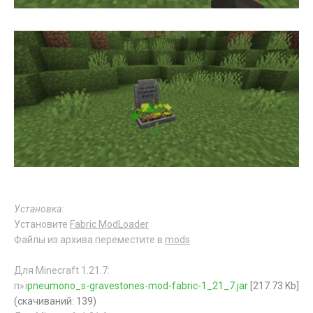
Установка:
Установите
Fabric ModLoader
Файлы из архива переместите в
mods
Для Minecraft 1.21.7:
п»ї
pneumono_s-gravestones-mod-fabric-1_21_7.jar
[217.73 Kb]
(cкачиваний: 139)