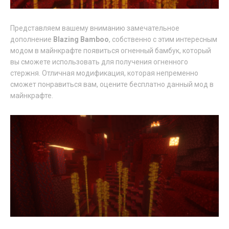
Представляем вашему вниманию замечательное
дополнение
Blazing Bamboo
, собственно с этим интересным
модом в майнкрафте появиться огненный бамбук, который
вы сможете использовать для получения огненного
стержня. Отличная модификация, которая непременно
сможет понравиться вам, оцените бесплатно данный мод в
майнкрафте.