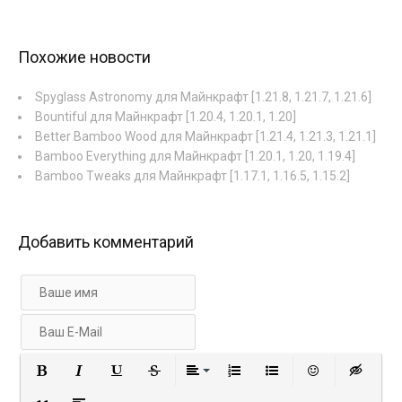
Похожие новости
Spyglass Astronomy для Майнкрафт [1.21.8, 1.21.7, 1.21.6]
Bountiful для Майнкрафт [1.20.4, 1.20.1, 1.20]
Better Bamboo Wood для Майнкрафт [1.21.4, 1.21.3, 1.21.1]
Bamboo Everything для Майнкрафт [1.20.1, 1.20, 1.19.4]
Bamboo Tweaks для Майнкрафт [1.17.1, 1.16.5, 1.15.2]
Добавить комментарий
Полужирный
Курсив
Подчеркнутый
Зачеркнутый
Выравнивание
Нумерованный список
Маркированный с
Вставить 
Вст