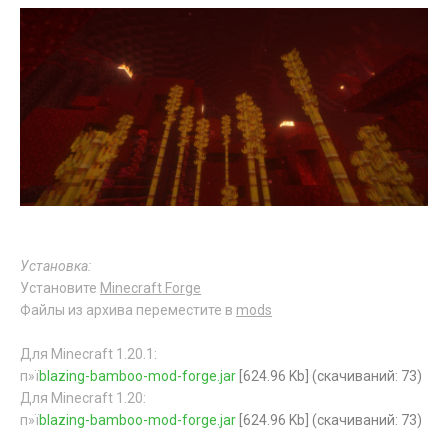
Установка:
Установите
Minecraft Forge
Файлы из архива переместите в
mods
Для Minecraft 1.20.1:
п»ї
blazing-bamboo-mod-forge.jar
[624.96 Kb] (cкачиваний: 73)
Для Minecraft 1.20:
п»ї
blazing-bamboo-mod-forge.jar
[624.96 Kb] (cкачиваний: 73)