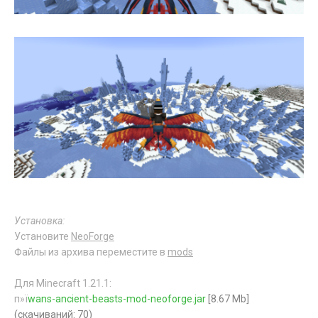
Установка:
Установите
NeoForge
Файлы из архива переместите в
mods
Для Minecraft 1.21.1:
п»ї
wans-ancient-beasts-mod-neoforge.jar
[8.67 Mb]
(cкачиваний: 70)