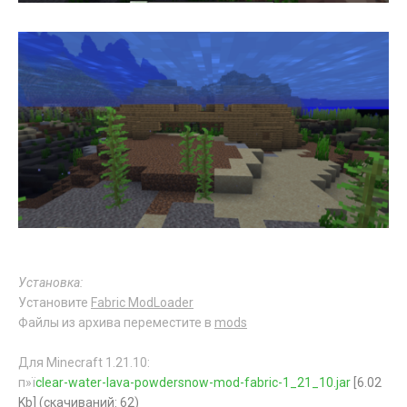
Установка:
Установите
Fabric ModLoader
Файлы из архива переместите в
mods
Для Minecraft 1.21.10:
п»ї
clear-water-lava-powdersnow-mod-fabric-1_21_10.jar
[6.02
Kb] (cкачиваний: 62)