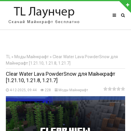
АВТОРИЗАЦИЯ НА САЙТЕ
Чужой компьютер
Забыли пароль?
TL
»
Моды Майнкрафт
» Clear Water Lava PowderSnow для
Регистрация
Майнкрафт [1.21.10, 1.21.8, 1.21.7]
Clear Water Lava PowderSnow для Майнкрафт
[1.21.10, 1.21.8, 1.21.7]
4-12-2025, 09:44
228
Моды Майнкрафт