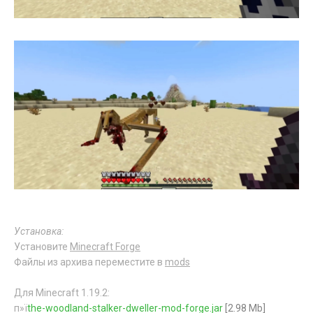
Установка:
Установите
Minecraft Forge
Файлы из архива переместите в
mods
Для Minecraft 1.19.2:
п»ї
the-woodland-stalker-dweller-mod-forge.jar
[2.98 Mb]