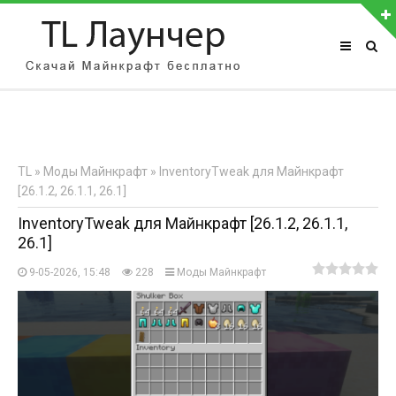
АВТОРИЗАЦИЯ НА САЙТЕ
Чужой компьютер
Забыли пароль?
TL
»
Моды Майнкрафт
» InventoryTweak для Майнкрафт
Регистрация
[26.1.2, 26.1.1, 26.1]
InventoryTweak для Майнкрафт [26.1.2, 26.1.1,
26.1]
9-05-2026, 15:48
228
Моды Майнкрафт