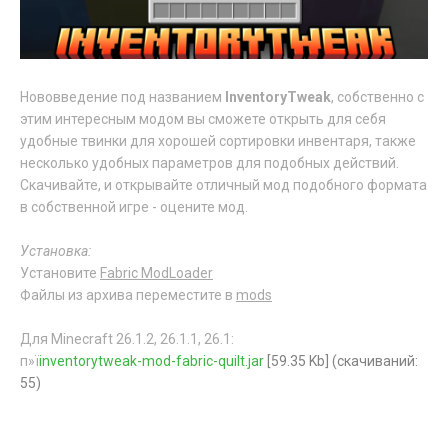
Нововведение под названием
InventoryTweak
, собственно с
этим интересным модом вы сможете открыть для себя
удобные твинки для хорошей сортировки инвентаря, также
несколько удобных параметров для подобных действий.
Скачивайте, и открывайте отличный мод подобного формата
в собственной игре - оцените мод.
Установка:
Установите
Fabric ModLoader
Файлы из архива переместите в
mods
Для Minecraft 26.1.2, 26.1.1, 26.1:
п»ї
inventorytweak-mod-fabric-quilt.jar
[59.35 Kb] (cкачиваний:
55)