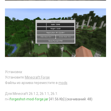
Установка:
Установите
Minecraft Forge
Файлы из архива переместите в
mods
Для Minecraft 26.1.2, 26.1.1, 26.1:
п»ї
forgeshot-mod-forge.jar
[41.56 Kb] (cкачиваний: 48)