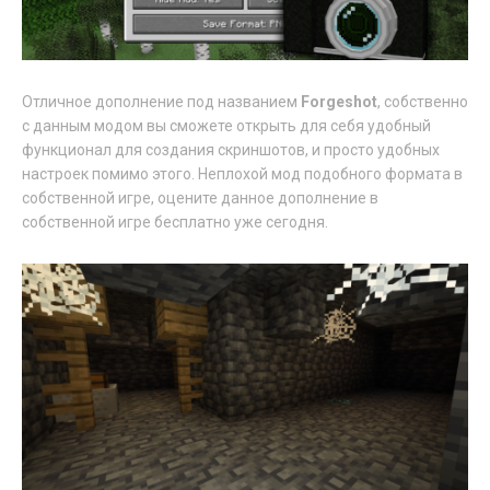
Отличное дополнение под названием
Forgeshot
, собственно
с данным модом вы сможете открыть для себя удобный
функционал для создания скриншотов, и просто удобных
настроек помимо этого. Неплохой мод подобного формата в
собственной игре, оцените данное дополнение в
собственной игре бесплатно уже сегодня.