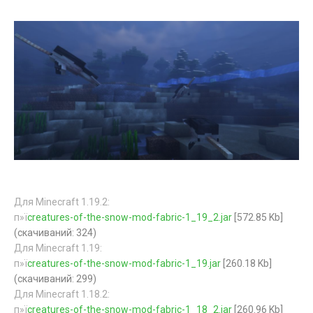
Для Minecraft 1.19.2:
п»ї
creatures-of-the-snow-mod-fabric-1_19_2.jar
[572.85 Kb]
(cкачиваний: 324)
Для Minecraft 1.19:
п»ї
creatures-of-the-snow-mod-fabric-1_19.jar
[260.18 Kb]
(cкачиваний: 299)
Для Minecraft 1.18.2:
п»ї
creatures-of-the-snow-mod-fabric-1_18_2.jar
[260.96 Kb]