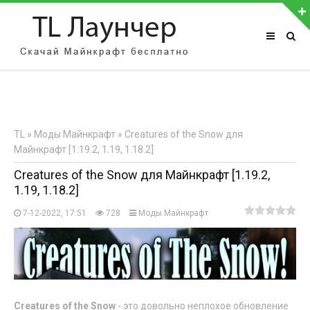
АВТОРИЗАЦИЯ НА САЙТЕ
Чужой компьютер
Забыли пароль?
TL
»
Моды Майнкрафт
» Creatures of the Snow для
Регистрация
Майнкрафт [1.19.2, 1.19, 1.18.2]
Creatures of the Snow для Майнкрафт [1.19.2,
1.19, 1.18.2]
7-12-2022, 17:51
728
Моды Майнкрафт
Creatures of the Snow
- это довольно неплохое обновление