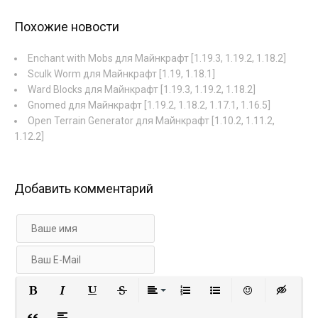
Похожие новости
Enchant with Mobs для Майнкрафт [1.19.3, 1.19.2, 1.18.2]
Sculk Worm для Майнкрафт [1.19, 1.18.1]
Ward Blocks для Майнкрафт [1.19.3, 1.19.2, 1.18.2]
Gnomed для Майнкрафт [1.19.2, 1.18.2, 1.17.1, 1.16.5]
Open Terrain Generator для Майнкрафт [1.10.2, 1.11.2,
1.12.2]
Добавить комментарий
Полужирный
Курсив
Подчеркнутый
Зачеркнутый
Выравнивание
Нумерованный список
Маркированный с
Вставить 
Вст