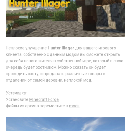
Неплохое улучшение
Hunter Illager
для вашего игрового
клиента, собственно с данным модом вы сможете открыть
для себя нового жителя в собственной игре, который в свою
очередь будет охотником. Можно сказать он будет
проводить охоту, и продавать различные товары в
отдалении от самой деревни, неплохой мод.
Установка:
Установите
Minecraft Forge
Файлы из архива переместите в
mods