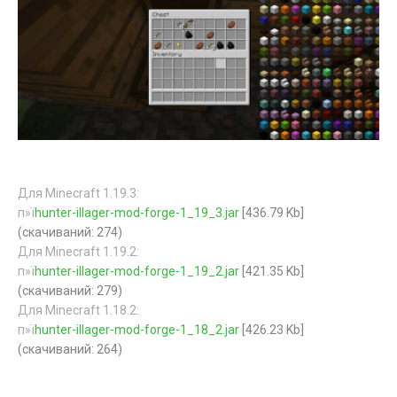
Для Minecraft 1.19.3:
п»ї
hunter-illager-mod-forge-1_19_3.jar
[436.79 Kb]
(cкачиваний: 274)
Для Minecraft 1.19.2:
п»ї
hunter-illager-mod-forge-1_19_2.jar
[421.35 Kb]
(cкачиваний: 279)
Для Minecraft 1.18.2:
п»ї
hunter-illager-mod-forge-1_18_2.jar
[426.23 Kb]
(cкачиваний: 264)