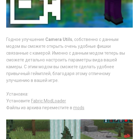
Годное улучшение
Camera Utils
, собственно с данным
модом вы сможете открыть очень удобные фишки
связанные с камерой. Именно с данным модом теперь вы
сможете детально настроить параметры вида вашей
камеры. С этим модом вы сможете сделать удобнее
привычный геймплей, благодаря этому отличному
улучшению в вашей игре.
Установка:
Установите
Fabric ModLoader
Файлы из архива переместите в
mods