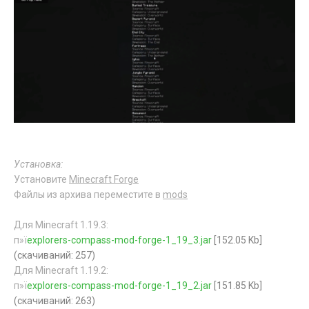
Установка:
Установите
Minecraft Forge
Файлы из архива переместите в
mods
Для Minecraft 1.19.3:
п»ї
explorers-compass-mod-forge-1_19_3.jar
[152.05 Kb]
(cкачиваний: 257)
Для Minecraft 1.19.2:
п»ї
explorers-compass-mod-forge-1_19_2.jar
[151.85 Kb]
(cкачиваний: 263)