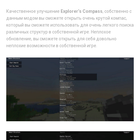
Качественное улучшение
Explorer’s Compass
, собственно с
данным модом вы сможете открыть очень крутой компас,
который вы сможете использовать для очень легкого поиска
различных структур в собственной игре. Неплохое
обновление, вы сможете открыть для себя довольно
неплохие возможности в собственной игре.