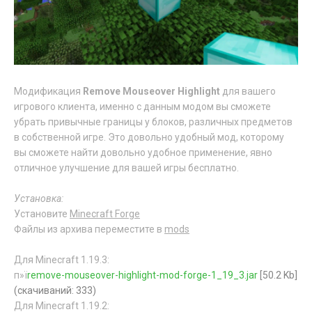
Модификация
Remove Mouseover Highlight
для вашего
игрового клиента, именно с данным модом вы сможете
убрать привычные границы у блоков, различных предметов
в собственной игре. Это довольно удобный мод, которому
вы сможете найти довольно удобное применение, явно
отличное улучшение для вашей игры бесплатно.
Установка:
Установите
Minecraft Forge
Файлы из архива переместите в
mods
Для Minecraft 1.19.3:
п»ї
remove-mouseover-highlight-mod-forge-1_19_3.jar
[50.2 Kb]
(cкачиваний: 333)
Для Minecraft 1.19.2: