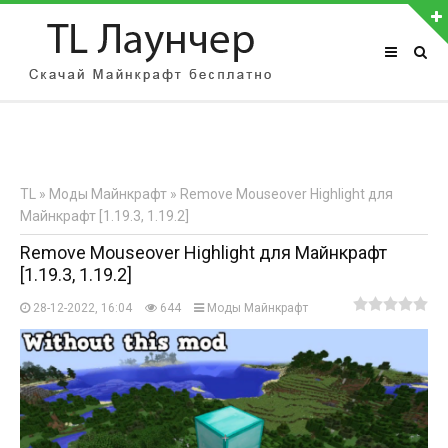
АВТОРИЗАЦИЯ НА САЙТЕ
Чужой компьютер
Забыли пароль?
TL
»
Моды Майнкрафт
» Remove Mouseover Highlight для
Регистрация
Майнкрафт [1.19.3, 1.19.2]
Remove Mouseover Highlight для Майнкрафт
[1.19.3, 1.19.2]
28-12-2022, 16:04
644
Моды Майнкрафт