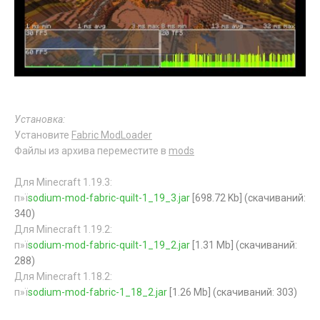
Установка:
Установите
Fabric ModLoader
Файлы из архива переместите в
mods
Для Minecraft 1.19.3:
п»ї
sodium-mod-fabric-quilt-1_19_3.jar
[698.72 Kb] (cкачиваний:
340)
Для Minecraft 1.19.2:
п»ї
sodium-mod-fabric-quilt-1_19_2.jar
[1.31 Mb] (cкачиваний:
288)
Для Minecraft 1.18.2:
п»ї
sodium-mod-fabric-1_18_2.jar
[1.26 Mb] (cкачиваний: 303)