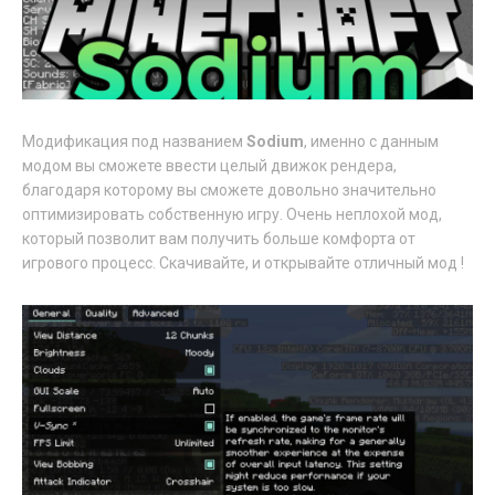
Модификация под названием
Sodium
, именно с данным
модом вы сможете ввести целый движок рендера,
благодаря которому вы сможете довольно значительно
оптимизировать собственную игру. Очень неплохой мод,
который позволит вам получить больше комфорта от
игрового процесс. Скачивайте, и открывайте отличный мод !